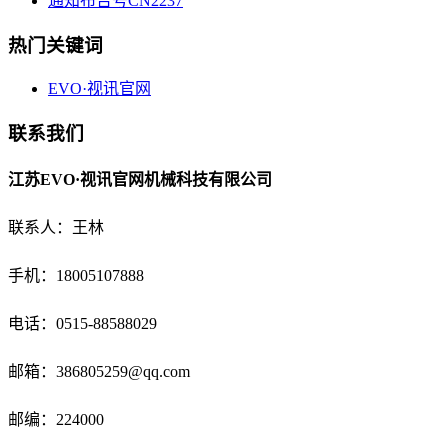
通知布告号CN2237
热门关键词
EVO·视讯官网
联系我们
江苏EVO·视讯官网机械科技有限公司
联系人：王林
手机：18005107888
电话：
0515-88588029
邮箱：
386805259@qq.com
邮编：224000