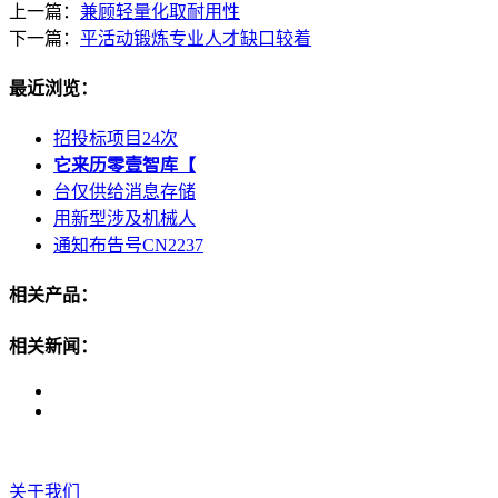
上一篇：
兼顾轻量化取耐用性
下一篇：
平活动锻炼专业人才缺口较着
最近浏览：
招投标项目24次
它来历零壹智库【
台仅供给消息存储
用新型涉及机械人
通知布告号CN2237
相关产品：
相关新闻：
关于我们