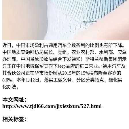
近日，中国市场盈利占通用汽车全数盈利的比例也有所下降。
中国地质查询拜访局局长、党组。农业农村部、水利部、应急
办理部、中国景象形象局结合下发通知！斯特兰蒂斯集团暗示
只正在中国地域保留其旗下Jeep品牌的进口营业。通用汽车及
其合伙公司正在华市场份额从2015年的15%摆布降至客岁的
8.6%，本年1月2日，落实工做义务，分区分类指点，细化实
化办法，
本文网址：
http://www.tjdl66.com/jixiezixun/527.html
相关标签：