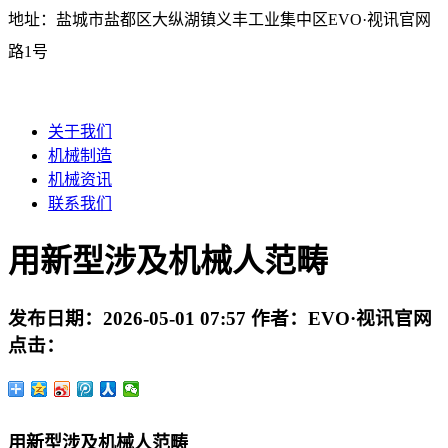
地址：盐城市盐都区大纵湖镇义丰工业集中区EVO·视讯官网
路1号
关于我们
机械制造
机械资讯
联系我们
用新型涉及机械人范畴
发布日期：
2026-05-01 07:57
作者：
EVO·视讯官网
点击：
用新型涉及机械人范畴