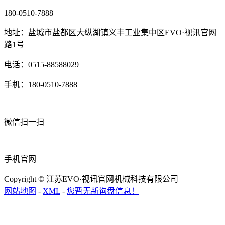
180-0510-7888
地址：盐城市盐都区大纵湖镇义丰工业集中区EVO·视讯官网
路1号
电话：0515-88588029
手机：180-0510-7888
微信扫一扫
手机官网
Copyright © 江苏EVO·视讯官网机械科技有限公司
网站地图
-
XML
-
您暂无新询盘信息！