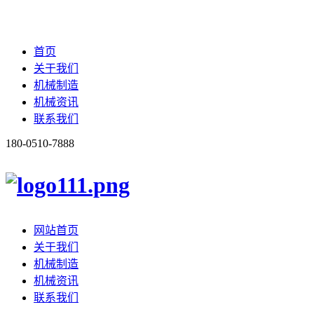
首页
关于我们
机械制造
机械资讯
联系我们
180-0510-7888
网站首页
关于我们
机械制造
机械资讯
联系我们