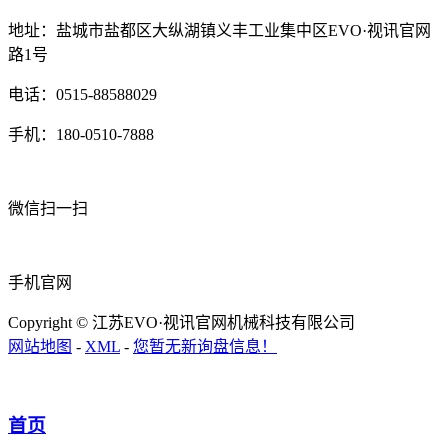
地址：盐城市盐都区大纵湖镇义丰工业集中区EVO·视讯官网
路1号
电话：0515-88588029
手机：180-0510-7888
微信扫一扫
手机官网
Copyright © 江苏EVO·视讯官网机械科技有限公司
网站地图
-
XML
-
您暂无新询盘信息！
首页