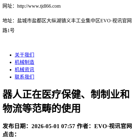
网址：http://www.tjdl66.com
地址：盐城市盐都区大纵湖镇义丰工业集中区EVO·视讯官网
路1号
关于我们
机械制造
机械资讯
联系我们
器人正在医疗保健、制制业和
物流等范畴的使用
发布日期：
2026-05-01 07:57
作者：
EVO·视讯官网
点击：