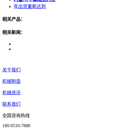
年出货量能达到
相关产品：
相关新闻：
关于我们
机械制造
机械资讯
联系我们
全国咨询热线
180-0510-7888