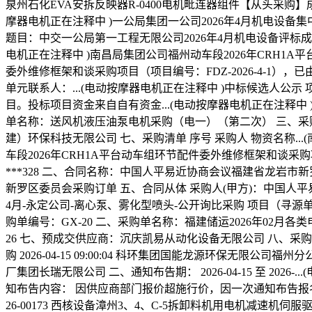
泉州石化EVA安拆反映器R-0400电机毗连器组件【从头采购】成交成
摩器电机正在注释中 )一公局集团一公司2026年4月机电设备集中投标
题目：中交一公局第一工程无限公司2026年4月机电设备评标成果
电机正在注释中 )南昌局集团公司福州动车段2026年CRH1
委外维修框架和谈采购项目（项目编号：FDZ-2026-4-1），已
单元联系人：...(电动按摩器电机正在注释中 )中标候选人公示
目。投标项目资金来自自有资金...(电动按摩器电机正在注释中
单名称：送风机液压油泵电机采购（电一）（第二次） 三、采
建）环保科技无限公司 七、采购清单 序号 采购人 物资名称.
车段2026年CRH1A平台动车组环节配件委外维修框架和谈采购项目
***328 二、合同名称：中国人平易近协商会议福建省龙岩市新
新罗区委员会采购订单 五、合同从体 采购人(甲方)：中国人平易近
4月-永定公司-离心泵、雾化型喷头-公开询比采购 项目（寻源单
购单编号：GX-20 二、采购单名称：福建储运2026年02月
26 七、预成交供应商：沉庆凯易从动化设备无限公司 八、采购
购 2026-04-15 09:00:04 科环集团国能龙源环保无限公司
厂集团长瑞无限公司 二、通知布告期： 2026-04-15 至 20
知布告内容： 因供应商部门报价超施行价，因一次通知布告报名厂商
26-00173 西核设备漳州3、4、C-5拆卸料机用电机减速机伺服