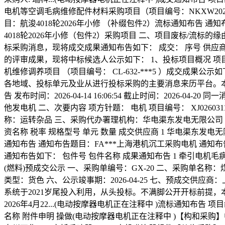
电机等空调毛病维修配件材料采购项目（项目编号：NKXW2026-8
目：航浚4018轮2026年小修 （补缀包件2）流标通知布告 通知
4018轮2026年小修（包件2）采购项目 二、项目废标/流标
标采购消息，现将成交成果通知布告如下： 成交： 序号 供应商名
的评审成果，现将中标候选人公示如下： 1、投标项目概况 项目
机维修调养项目 （项目编号： CL-632-***5 ）成交成果公
各地域、投标单元及业从进行投标采购的主要消息来历平台。本
告 发布时间：2026-04-14 16:06:54 截止时间：2026-0
他发电机 二、次要内容 项方针题： 电机 项目编号： XJ0260
称：运转杂品 三、采购代办署理机构：华电渠东发电无限公司 
资名称 税率 规格型号 单元 数量 成交供应商 1 华电渠东发电无限公司
通知布告 通知布告题目：FA***上海港机沉工采购电机 通知
通知布告如下： 包件号 包件名称 成果通知布告 1 牵引电机毛
(燃料)预成交公示 一、采购单编号：GX-20 二、采购单名
类型：货色 六、公示竣事期：2026-04-25 七、预成交供
系统于2021岁尾投入利用，从头投标。不满脚公开开标前提
2026年4月22...(电动按摩器电机正在注释中 )流标通知布告
名称 附件申明 操做(电动按摩器电机正在注释中 )【构和采购】中化泉州石