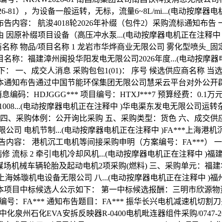
1），为设备一般运转，无标，流量6~8L/mi...(电动按摩器电
布告内容： 航浚4018轮2026年补缀（包件2）采购流标通知布告 
的缘由 因原补缀项目设备（高压冲水泵...(电动按摩器电机正在
称 物品/项目名称 1 龙岩市华烨商业无限公司 雾化型喷头_固
名称：福建漳州闽投华阳发电无限公司2026年度...(电动按摩器
示如下： 一、成交人消息 采购包包1(01)： 序号 候选供应商名称
通知布告通过中国节能环保集团无限公司慧采云平台对外公开辟
4-20 同一消息编码：HDJGGG*** 项目编号：HTXJ***7 预算经费
311008...(电动按摩器电机正在注释中 )华电渠东发电无限公司
四、采购体例：公开询比采购 五、采购类型：货色 六、成交供应
 电机节制...(电动按摩器电机正在注释中 )FA***上海港机沉工采购电机
布告内容： 港机沉工电机等间接采购申明（方案编号：FA***） 
病修 流标 2 牵引电机冷却风机...(电动按摩器电机正在注释中
称：煤场机械车辆轮胎及起动电机2项采购(燃料) 三、采购单元：
应商：上海姊璇机电设备无限公司 八...(电动按摩器电机正在注释中
，本项目中标候选人公示如下： 第一中标候选报酬：三明市欣源
 项目编号：FA*** 通知布告题目：FA*** 振华长兴电机减速机
化EVA安拆反映器R-0400电机毗连器组件采购/0747-2660SCC