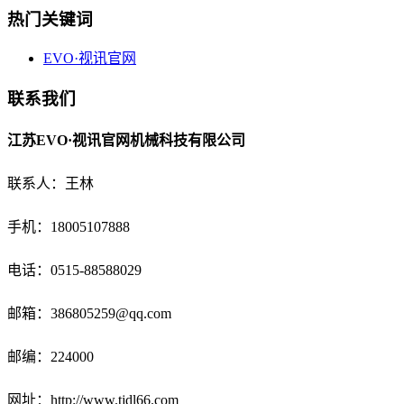
热门关键词
EVO·视讯官网
联系我们
江苏EVO·视讯官网机械科技有限公司
联系人：王林
手机：18005107888
电话：
0515-88588029
邮箱：
386805259@qq.com
邮编：224000
网址：http://www.tjdl66.com