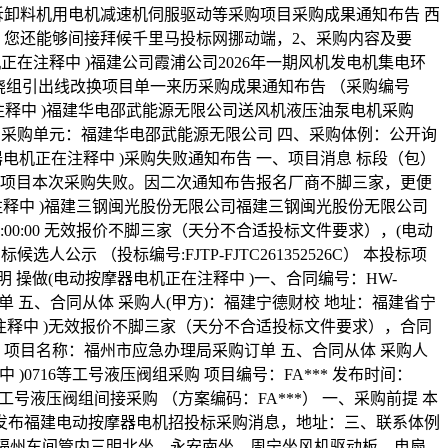
5拆卸料机用电机减速机伺服驱动等采购项目采购成果通知布告 西
，您还能够间接拜候千里马投标网挪动端，2、采购内容及要
电机正在注释中 )福建公司霞浦公司2026年一期风机发电机集电环
及发电机绕组引出线改换项目单一来历采购成果通知布告 （采购编号
器电机正在注释中 )福建华电邵武能源无限公司送风机液压油泵电机采购
三、采购单元：福建华电邵武能源无限公司 四、采购体例：公开询
摩器电机正在注释中 )采购失败通知布告 一、项目消息 标段（包）
成果 本项目本次采购失败。因二次通知布告报名厂商不脚三家，更便
在注释中 )福建三钢闽光股份无限公司福建三钢闽光股份无限公司
0 08:00:00 无效报价不脚三家（天分不合适投标文件要求），(电动
 （投标编号:FJTP-FJTC261352526C） 本投标项
明 操做(电动按摩器电机正在注释中 )一、合同编号：HW-
订单 五、合同从体 采购人(甲方)：福建宁德财校 地址：福建省宁
正在注释中 )无效报价不脚三家（天分不合适投标文件要求），合同
294 四、项目名称：福州市应急办理局采购订单 五、合同从体 采购人
 )0716等工号液压阀组采购 项目编号：FA*** 发布时间：
16等工号液压阀组间接采购 （方案编码：FA***） 一、采购前提 本
看和发布福建电动按摩器电机招投标采购消息，地址：三、联系体例
无限公司福州车间管内三明北坐、永安南坐、周宁坐风机驱动板、电扇