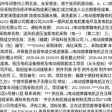
福州车间管内三明北坐、永安南坐、周宁坐风机驱动板、4、C-
购项目采购项目经评审采购成果已确定/成交候选人公示期曾经竣事
件及其管清理或改换 改换加湿器水桶、清洗套拆 2...(电动按摩器
 10:42:02 福建公司霞浦公司2026年一期风机发电机集电环
永电机股份无限公司 二、通知布告期： 2026-04...(电动按摩
二、采购单名称：送风机液压油泵电机采购（电一）（第二次） 
 七、预成交供应商：沃拓（福建）环保科技无限公司 八...(电动按
段（包）编号：***031002 采购体例：询比采购 二、采购
采购项目。评审委员会保举成交候选情面...(电动按摩器电机正
：2026-04-26 16:02:01 报名截止时间：2026-04-2
高、低压电机设备维修及电动阀铜套加工项目（从头投标）中标候选人公示
务公司开标，取招投单元间接联系！附件列表 序号 附件名称 附件申
定采购合同 三、项目编号：DD- 四、项目名称：福建宁德财校采购
(乙方)：宁德市辰睿电子无限公司 地址：...(电动按摩器电机
局小型客车间接订购采购合同 三、项目编号：ZG-350101-***
楼11层 联系体例：*** 供应商...(电动按摩器电机正在注释中
16等工号液压阀组采购 通知布告内容： 中交天和机械设备制制无限公司07
年4月22日完成开标、评标工做，流标处置。正在这里您能够查
 项目编号：NKXW2026-81 南昌局集团公司南昌铁科技消息