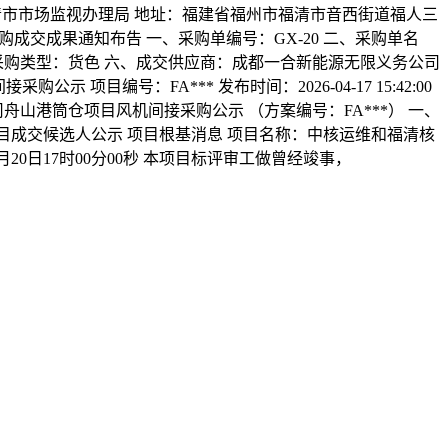
)：福清市市场监视办理局 地址：福建省福州市福清市音西街道福人三
采购成交成果通知布告 一、采购单编号：GX-20 二、采购单名
采购类型：货色 六、成交供应商：成都一合新能源无限义务公司
项目编号：FA*** 发布时间：2026-04-17 15:42:00
山港筒仓项目风机间接采购公示 （方案编号：FA***） 一、
事项目成交候选人公示 项目根基消息 项目名称：中核运维和福清核
6年04月20日17时00分00秒 本项目标评审工做曾经竣事，