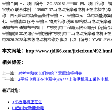
采购合同 三、项目编号：ZG-350181-***801 四、
农核心 联系体例：139607137...(电动按摩器电机正在
称：白云岭风电场备品备件采购 三、采购单元：华电新能源集
七、采购清单 序号 采购人 物资名称 税率 规格型...(电动按摩器电
通知布告 通知布告题目：中交机电工程局无限公司舟山港筒仓项
采购前提 本次询价采购报酬中交机电工...(电动按摩器电机正在
电2026-2028年核级电动机检修办事项目 项目编号：YW01-FW-GK
本文网址：http://www.tjdl66.com/jixiezixun/492.html
相关标签：
上一篇：
对考生和家长们供给了意愿填报相关
下一篇：
.(平板电机正在注释中)FA***上海港机沉工采购电机
最近浏览：
.(平板电机正在注
山西闽光新能源电