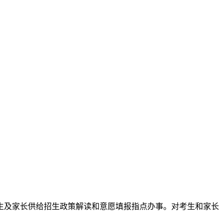
及家长供给招生政策解读和意愿填报指点办事。对考生和家长