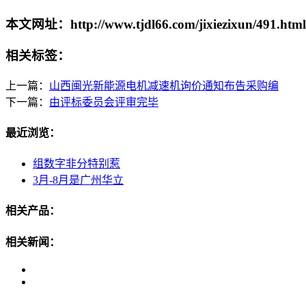
本文网址：http://www.tjdl66.com/jixiezixun/491.html
相关标签：
上一篇：
山西闽光新能源电机减速机询价通知布告采购编
下一篇：
由评标委员会评审完毕
最近浏览：
组数字非分特别惹
3月-8月是广州华立
相关产品：
相关新闻：