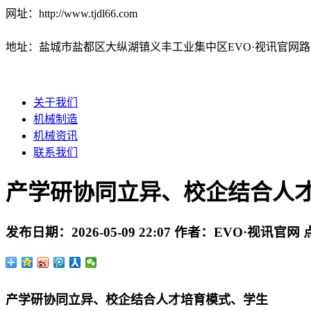
网址：http://www.tjdl66.com
地址：盐城市盐都区大纵湖镇义丰工业集中区EVO·视讯官网路
关于我们
机械制造
机械资讯
联系我们
产学研协同立异、校企结合人
发布日期：
2026-05-09 22:07
作者：
EVO·视讯官网
产学研协同立异、校企结合人才培育模式、学生