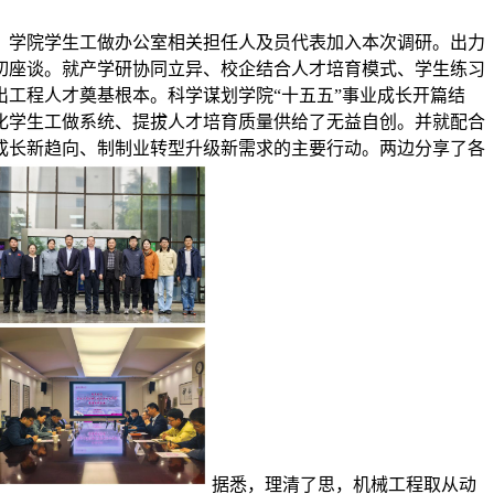
学院学生工做办公室相关担任人及员代表加入本次调研。出力
切座谈。就产学研协同立异、校企结合人才培育模式、学生练习
工程人才奠基根本。科学谋划学院“十五五”事业成长开篇结
化学生工做系统、提拔人才培育质量供给了无益自创。并就配合
成长新趋向、制制业转型升级新需求的主要行动。两边分享了各
据悉，理清了思，机械工程取从动